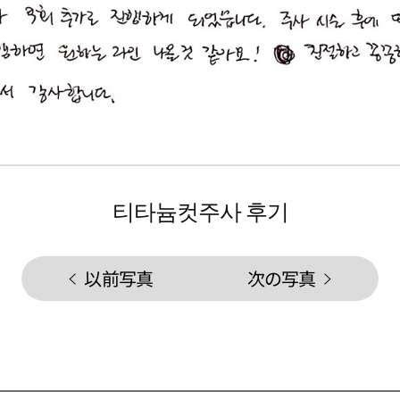
티타늄컷주사 후기
以前写真
次の写真