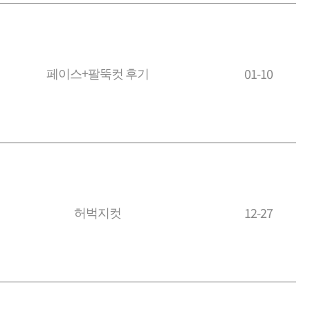
페이스+팔뚝컷 후기
01-10
허벅지컷
12-27