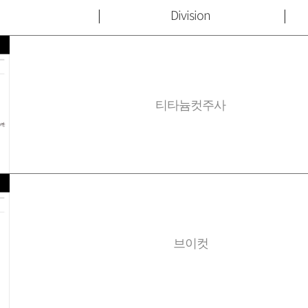
Division
티타늄컷주사
브이컷