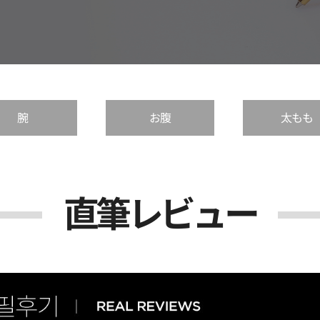
腕
お腹
太もも
直筆レビュー