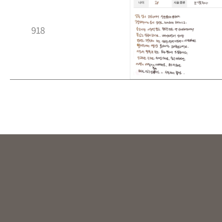
918
이전
다음