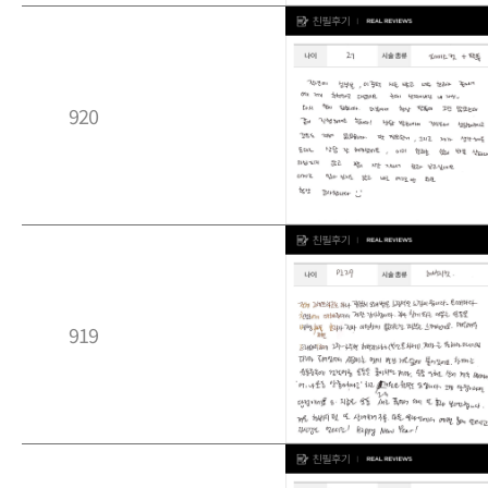
920
919