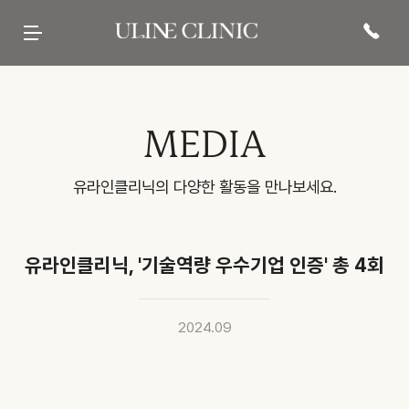
유라인클리닉
시그니처
페이스 컷주사
바디 컷주사
리프팅
현재 진행중인
프로모션 바로가기
병원 소개
컷주사란?
브이라인
팔뚝
티타늄컷주사
전문 의료진
광대
복부
튠앤컷 (페이스)
당신의 라인을 책임질
병원 내부
허벅지
튠앤컷 (바디)
유라인의 시그니처, 컷주사란?
보유 장비
종아리
티타늄 리프팅
유라인클리닉
진료·위치안내
상체
튠페이스
특허현황 보러가기
하체
튠바디
전신
원데이리프팅
비스포크 컷주사
전후사진
이벤트 및 소식
상담문의
MEDIA
웨딩 프로그램
전후사진
이벤트
카톡상담
맨즈 프로그램
친필후기
특허현황
네이버톡톡
산후 다이어트
인바디후기
공지사항
빠른상담
세포 재생 주사
카페후기
미디어
전화상담
비수술적 지방이식 제거
유라인TV
매거진
고객의 소리
SNS후기
유라인클리닉의 다양한 활동을 만나보세요.
WITH STAR
유라인클리닉, '기술역량 우수기업 인증' 총 4회
2024.09