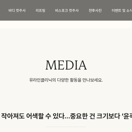
바디 컷주사
리프팅
비스포크 컷주사
전후사진
이벤트 및 소
페이스 컷주사
바디 컷주사
리프
브이라인
팔뚝
티타
광대
복부
튠앤컷
허벅지
튠앤컷
MEDIA
종아리
티타
상체
튠페
유라인클리닉의 다양한 활동을 만나보세요.
하체
튠바
전신
원데
이벤트 및 소식
상담
 작아져도 어색할 수 있다…중요한 건 크기보다 ‘윤곽
이벤트
카톡
특허현황
네이