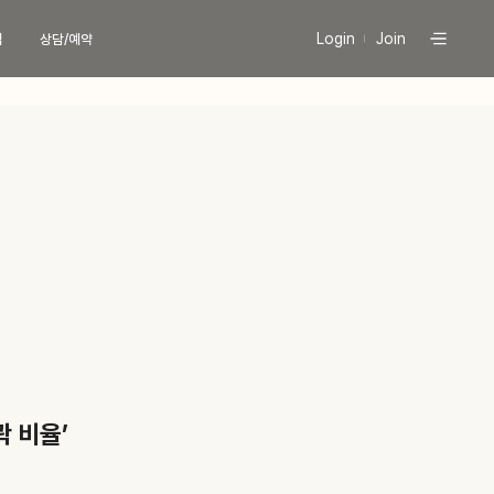
Login
Join
식
상담/예약
팅
현재 진행중인
프로모션 바로가기
늄컷주사
 (페이스)
당신의 라인을 책임질
 (바디)
유라인의 시그니처, 컷주사란?
늄 리프팅
이스
유라인클리닉
특허현황 보러가기
디
이리프팅
문의
 비율’
상담
버톡톡