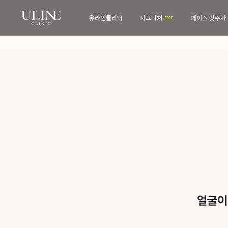
유라인클리닉
시그니처
페이스 컷주사
유라인클리닉
시그니처
병원 소개
컷주사란?
전문 의료진
병원 내부
보유 장비
진료·위치안내
비스포크 컷주사
전후사진
얼굴이
웨딩 프로그램
전후사진
맨즈 프로그램
친필후기