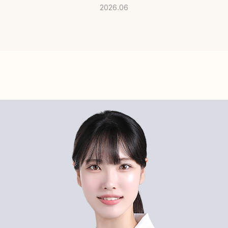
2026.06
공지사항
빠른
미디어
전화
매거진
고객