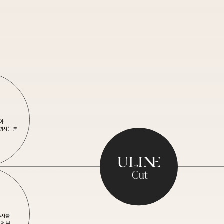
닿아
끼시는 분
주사를
던 분