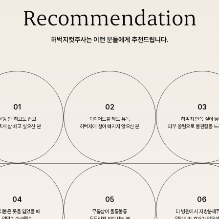
Recommendation
허벅지컷주사는 이런 분들에게 추천드립니다.
01
02
03
운동 안 하고도 쉽고
다이어트를 해도 유독
허벅지 안쪽 살이 
르게 살 빼고 싶으신 분
허벅지에 살이
빠지지 않으신 분
피부 쓸림으로
불편함을 느
04
05
06
라붙은 옷을 입었을 때
무릎살이 울퉁불퉁
타 병원에서 지방분해
엉덩이 아래쪽이
도드라져 보이시는 분
맞았지만 효과가 없으셨