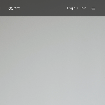
Login
Join
식
상담/예약
팅
현재 진행중인
프로모션 바로가기
늄컷주사
 (페이스)
당신의 라인을 책임질
 (바디)
유라인의 시그니처, 컷주사란?
늄 리프팅
이스
유라인클리닉
특허현황 보러가기
디
이리프팅
문의
상담
버톡톡