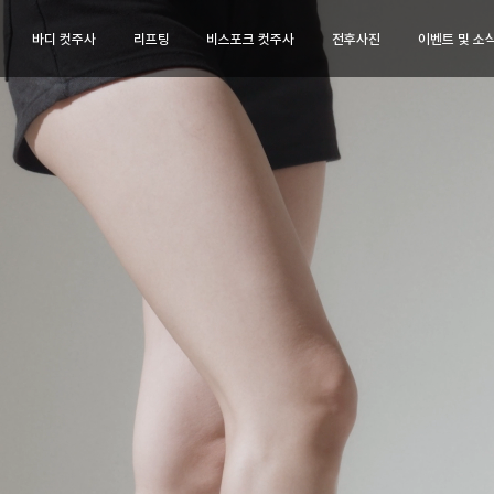
바디 컷주사
리프팅
비스포크 컷주사
전후사진
이벤트 및 소
페이스 컷주사
바디 컷주사
리프
브이라인
팔뚝
티타
광대
복부
튠앤컷
허벅지
튠앤컷
종아리
티타
상체
튠페
하체
튠바
전신
원데
이벤트 및 소식
상담
이벤트
카톡
특허현황
네이