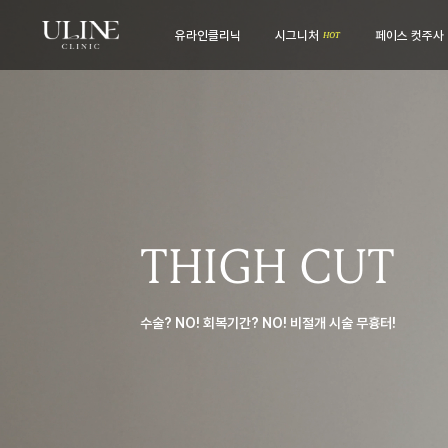
유라인클리닉
시그니처
페이스 컷주사
유라인클리닉
시그니처
병원 소개
컷주사란?
전문 의료진
병원 내부
보유 장비
THIGH CUT
진료·위치안내
수술? NO! 회복기간? NO! 비절개 시술 무흉터!
비스포크 컷주사
전후사진
웨딩 프로그램
전후사진
맨즈 프로그램
친필후기