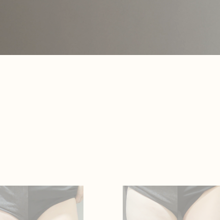
산후 다이어트
인바디후기
세포 재생 주사
카페후기
비수술적 지방이식 제거
유라인TV
SNS후기
WITH STAR