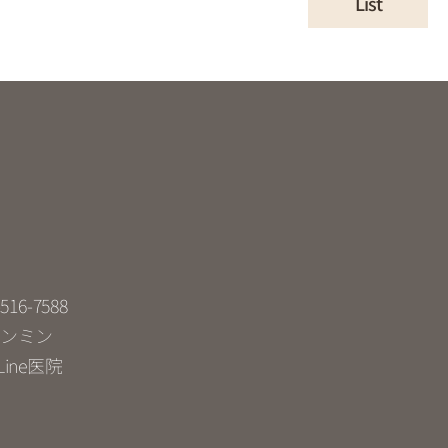
List
-516-7588
ンミン
ine医院