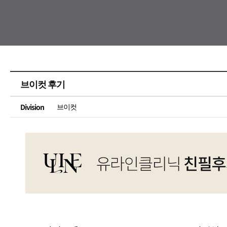
브이컷 후기
브이컷
Division