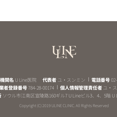
機関名
U Line医院
代表者
ユ・スンミン
電話番号
02
業者登録番号
784-28-00174
個人情報管理責任者
ユ・ス
所
ソウル市江南区宣陵路160ギル7 U Lineビル3、4、5階 U L
Copyright (C) 2019 ULINE CLINIC. All Rights Reserved