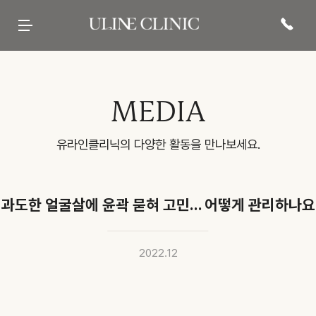
유라인클리닉
시그니처
페이스 컷주사
바디 컷주사
리프팅
현재 진행중인
프로모션 바로가기
병원 소개
컷주사란?
브이라인
팔뚝
티타늄컷주사
전문 의료진
광대
복부
튠앤컷 (페이스)
당신의 라인을 책임질
병원 내부
허벅지
튠앤컷 (바디)
유라인의 시그니처, 컷주사란?
보유 장비
종아리
티타늄 리프팅
유라인클리닉
진료·위치안내
상체
튠페이스
특허현황 보러가기
하체
튠바디
전신
원데이리프팅
비스포크 컷주사
전후사진
이벤트 및 소식
상담문의
MEDIA
웨딩 프로그램
전후사진
이벤트
카톡상담
맨즈 프로그램
친필후기
특허현황
네이버톡톡
산후 다이어트
인바디후기
공지사항
빠른상담
세포 재생 주사
카페후기
미디어
전화상담
비수술적 지방이식 제거
유라인TV
매거진
고객의 소리
SNS후기
유라인클리닉의 다양한 활동을 만나보세요.
WITH STAR
과도한 얼굴살에 윤곽 묻혀 고민… 어떻게 관리하나요
2022.12