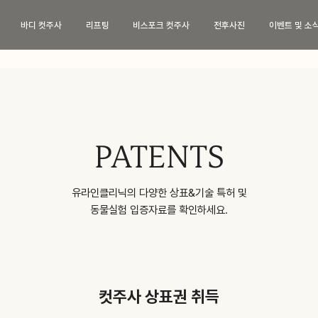
바디 컷주사
리프팅
비스포크 컷주사
전후사진
이벤트 및 소
페이스 컷주사
바디 컷주사
리프
브이라인
팔뚝
티타
광대
복부
튠앤컷
허벅지
튠앤컷
PATENTS
종아리
티타
상체
튠페
유라인클리닉의 다양한 상표&기술 특허 및
하체
튠바
동물실험 입증자료를 확인하세요.
전신
원데
이벤트 및 소식
상담
컷주사 상표권 취득
이벤트
카톡
특허현황
네이