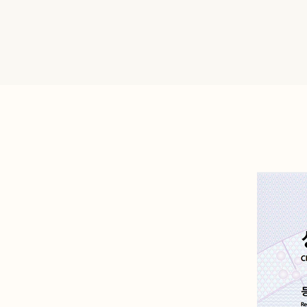
산후 다이어트
인바디후기
세포 재생 주사
카페후기
비수술적 지방이식 제거
유라인TV
SNS후기
WITH STAR