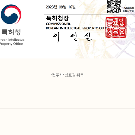
'컷주사' 상표권 취득