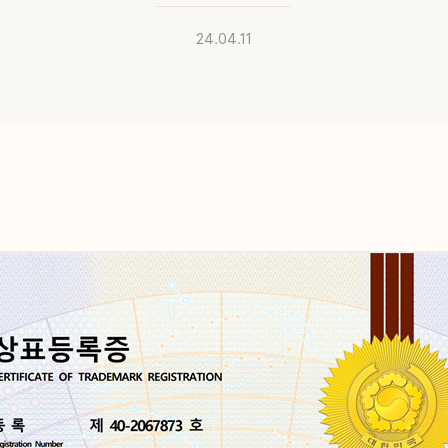
공지사항
빠른
24.04.11
미디어
전화
매거진
고객