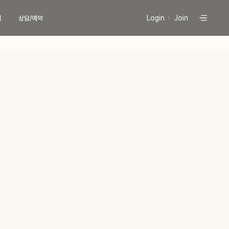
Login
Join
식
상담/예약
팅
현재 진행중인
프로모션 바로가기
늄컷주사
 (페이스)
당신의 라인을 책임질
 (바디)
유라인의 시그니처, 컷주사란?
늄 리프팅
이스
유라인클리닉
특허현황 보러가기
디
이리프팅
문의
상담
버톡톡