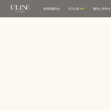
유라인클리닉
시그니처
페이스 컷주사
유라인클리닉
시그니처
병원 소개
컷주사란?
전문 의료진
병원 내부
보유 장비
진료·위치안내
비스포크 컷주사
전후사진
웨딩 프로그램
전후사진
맨즈 프로그램
친필후기