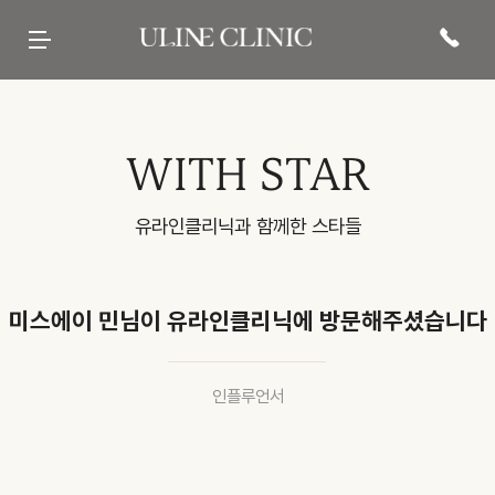
유라인클리닉
시그니처
페이스 컷주사
바디 컷주사
리프팅
현재 진행중인
프로모션 바로가기
병원 소개
컷주사란?
브이라인
팔뚝
티타늄컷주사
전문 의료진
광대
복부
튠앤컷 (페이스)
당신의 라인을 책임질
병원 내부
허벅지
튠앤컷 (바디)
유라인의 시그니처, 컷주사란?
보유 장비
종아리
티타늄 리프팅
유라인클리닉
진료·위치안내
상체
튠페이스
특허현황 보러가기
하체
튠바디
전신
원데이리프팅
비스포크 컷주사
전후사진
이벤트 및 소식
상담문의
WITH STAR
웨딩 프로그램
전후사진
이벤트
카톡상담
맨즈 프로그램
친필후기
특허현황
네이버톡톡
산후 다이어트
인바디후기
공지사항
빠른상담
세포 재생 주사
카페후기
미디어
전화상담
비수술적 지방이식 제거
유라인TV
매거진
고객의 소리
SNS후기
유라인클리닉과 함께한 스타들
WITH STAR
미스에이 민님이 유라인클리닉에 방문해주셨습니다
인플루언서