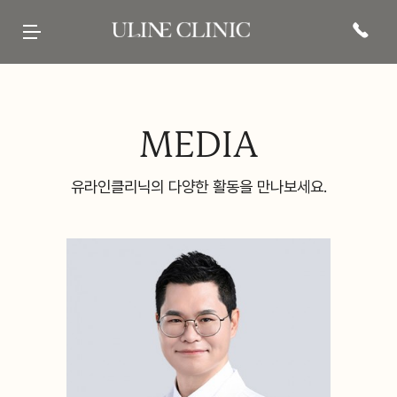
유라인클리닉
시그니처
페이스 컷주사
바디 컷주사
리프팅
현재 진행중인
프로모션 바로가기
병원 소개
컷주사란?
브이라인
팔뚝
티타늄컷주사
전문 의료진
광대
복부
튠앤컷 (페이스)
당신의 라인을 책임질
병원 내부
허벅지
튠앤컷 (바디)
유라인의 시그니처, 컷주사란?
보유 장비
종아리
티타늄 리프팅
유라인클리닉
진료·위치안내
상체
튠페이스
특허현황 보러가기
하체
튠바디
전신
원데이리프팅
비스포크 컷주사
전후사진
이벤트 및 소식
상담문의
MEDIA
웨딩 프로그램
전후사진
이벤트
카톡상담
맨즈 프로그램
친필후기
특허현황
네이버톡톡
산후 다이어트
인바디후기
공지사항
빠른상담
세포 재생 주사
카페후기
미디어
전화상담
비수술적 지방이식 제거
유라인TV
매거진
고객의 소리
SNS후기
WITH STAR
유라인클리닉의 다양한 활동을 만나보세요.