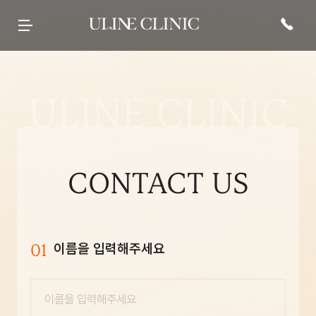
유라인클리닉
시그니처
페이스 컷주사
바디 컷주사
리프팅
현재 진행중인
프로모션 바로가기
병원 소개
컷주사란?
브이라인
팔뚝
티타늄컷주사
전문 의료진
광대
복부
튠앤컷 (페이스)
당신의 라인을 책임질
병원 내부
허벅지
튠앤컷 (바디)
유라인의 시그니처, 컷주사란?
보유 장비
종아리
티타늄 리프팅
유라인클리닉
진료·위치안내
상체
튠페이스
특허현황 보러가기
하체
튠바디
전신
원데이리프팅
비스포크 컷주사
전후사진
이벤트 및 소식
상담문의
웨딩 프로그램
전후사진
이벤트
카톡상담
맨즈 프로그램
친필후기
특허현황
네이버톡톡
산후 다이어트
인바디후기
공지사항
빠른상담
세포 재생 주사
카페후기
미디어
전화상담
비수술적 지방이식 제거
유라인TV
매거진
고객의 소리
SNS후기
WITH STAR
CONTACT US
01
이름을 입력해주세요