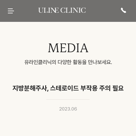
유라인클리닉
시그니처
페이스 컷주사
바디 컷주사
리프팅
현재 진행중인
프로모션 바로가기
병원 소개
컷주사란?
브이라인
팔뚝
티타늄컷주사
전문 의료진
광대
복부
튠앤컷 (페이스)
당신의 라인을 책임질
병원 내부
허벅지
튠앤컷 (바디)
유라인의 시그니처, 컷주사란?
보유 장비
종아리
티타늄 리프팅
유라인클리닉
진료·위치안내
상체
튠페이스
특허현황 보러가기
하체
튠바디
전신
원데이리프팅
비스포크 컷주사
전후사진
이벤트 및 소식
상담문의
MEDIA
웨딩 프로그램
전후사진
이벤트
카톡상담
맨즈 프로그램
친필후기
특허현황
네이버톡톡
산후 다이어트
인바디후기
공지사항
빠른상담
세포 재생 주사
카페후기
미디어
전화상담
비수술적 지방이식 제거
유라인TV
매거진
고객의 소리
SNS후기
유라인클리닉의 다양한 활동을 만나보세요.
WITH STAR
지방분해주사, 스테로이드 부작용 주의 필요
2023.06