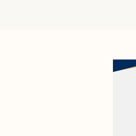
산후 다이어트
인바디후기
세포 재생 주사
카페후기
비수술적 지방이식 제거
유라인TV
SNS후기
WITH STAR