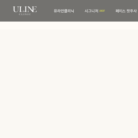
유라인클리닉
시그니처
페이스 컷주사
유라인클리닉
시그니처
병원 소개
컷주사란?
전문 의료진
병원 내부
보유 장비
진료·위치안내
비스포크 컷주사
전후사진
웨딩 프로그램
전후사진
맨즈 프로그램
친필후기