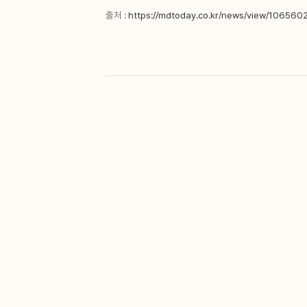
출처 :
https://mdtoday.co.kr/news/view/10656