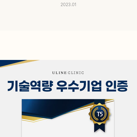
2023.01
공지사항
빠른
미디어
전화
매거진
고객