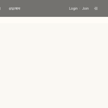
Login
Join
식
상담/예약
팅
현재 진행중인
프로모션 바로가기
늄컷주사
 (페이스)
당신의 라인을 책임질
 (바디)
유라인의 시그니처, 컷주사란?
늄 리프팅
이스
유라인클리닉
특허현황 보러가기
디
이리프팅
문의
상담
버톡톡