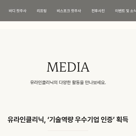
바디 컷주사
리프팅
비스포크 컷주사
전후사진
이벤트 및 소
페이스 컷주사
바디 컷주사
리프
브이라인
팔뚝
티타
광대
복부
튠앤컷
허벅지
튠앤컷
MEDIA
종아리
티타
상체
튠페
유라인클리닉의 다양한 활동을 만나보세요.
하체
튠바
전신
원데
이벤트 및 소식
상담
유라인클리닉, ‘기술역량 우수기업 인증’ 획득
이벤트
카톡
특허현황
네이