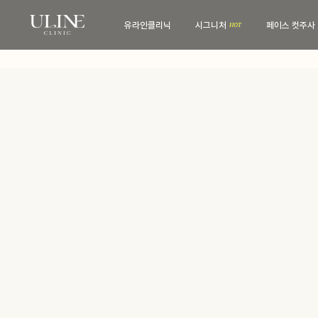
유라인클리닉
시그니처
페이스 컷주사
유라인클리닉
시그니처
병원 소개
컷주사란?
전문 의료진
병원 내부
보유 장비
진료·위치안내
비스포크 컷주사
전후사진
웨딩 프로그램
전후사진
맨즈 프로그램
친필후기