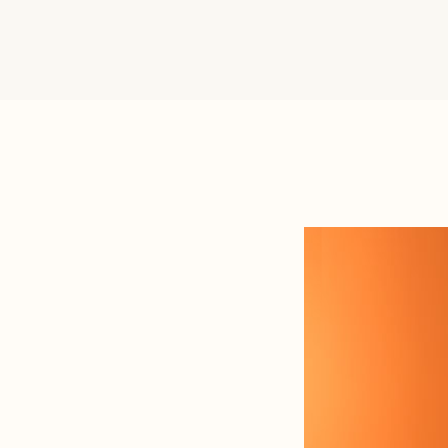
산후 다이어트
인바디후기
세포 재생 주사
카페후기
비수술적 지방이식 제거
유라인TV
SNS후기
WITH STAR