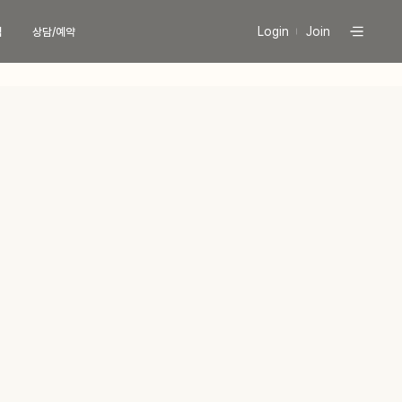
Login
Join
식
상담/예약
팅
현재 진행중인
프로모션 바로가기
늄컷주사
 (페이스)
당신의 라인을 책임질
 (바디)
유라인의 시그니처, 컷주사란?
늄 리프팅
이스
유라인클리닉
특허현황 보러가기
디
이리프팅
문의
상담
버톡톡