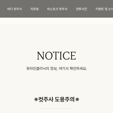
바디 컷주사
리프팅
비스포크 컷주사
전후사진
이벤트 및 소
페이스 컷주사
바디 컷주사
리프
브이라인
팔뚝
티타
광대
복부
튠앤컷
허벅지
튠앤컷
NOTICE
종아리
티타
상체
튠페
유라인클리닉의 정보, 여기서 확인하세요.
하체
튠바
전신
원데
이벤트 및 소식
상담
※컷주사 도용주의※
이벤트
카톡
특허현황
네이