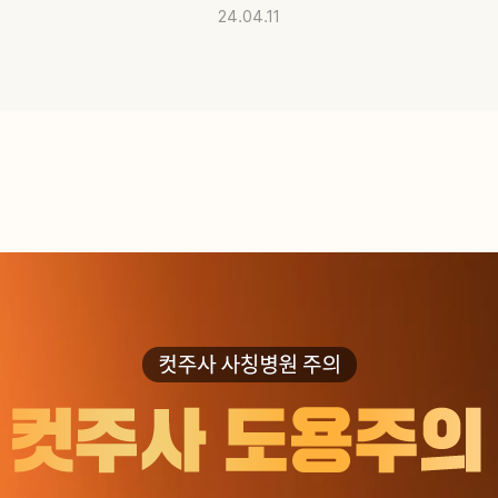
24.04.11
공지사항
빠른
미디어
전화
매거진
고객