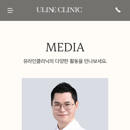
유라인클리닉
시그니처
페이스 컷주사
바디 컷주사
리프팅
현재 진행중인
프로모션 바로가기
병원 소개
컷주사란?
브이라인
팔뚝
티타늄컷주사
전문 의료진
광대
복부
튠앤컷 (페이스)
당신의 라인을 책임질
병원 내부
허벅지
튠앤컷 (바디)
유라인의 시그니처, 컷주사란?
보유 장비
종아리
티타늄 리프팅
유라인클리닉
진료·위치안내
상체
튠페이스
특허현황 보러가기
하체
튠바디
전신
원데이리프팅
비스포크 컷주사
전후사진
이벤트 및 소식
상담문의
MEDIA
웨딩 프로그램
전후사진
이벤트
카톡상담
맨즈 프로그램
친필후기
특허현황
네이버톡톡
산후 다이어트
인바디후기
공지사항
빠른상담
세포 재생 주사
카페후기
미디어
전화상담
비수술적 지방이식 제거
유라인TV
매거진
고객의 소리
SNS후기
WITH STAR
유라인클리닉의 다양한 활동을 만나보세요.