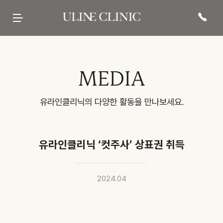
유라인클리닉
시그니처
페이스 컷주사
바디 컷주사
리프팅
현재 진행중인
프로모션 바로가기
병원 소개
컷주사란?
브이라인
팔뚝
티타늄컷주사
전문 의료진
광대
복부
튠앤컷 (페이스)
당신의 라인을 책임질
병원 내부
허벅지
튠앤컷 (바디)
유라인의 시그니처, 컷주사란?
보유 장비
종아리
티타늄 리프팅
유라인클리닉
진료·위치안내
상체
튠페이스
특허현황 보러가기
하체
튠바디
전신
원데이리프팅
비스포크 컷주사
전후사진
이벤트 및 소식
상담문의
MEDIA
웨딩 프로그램
전후사진
이벤트
카톡상담
맨즈 프로그램
친필후기
특허현황
네이버톡톡
산후 다이어트
인바디후기
공지사항
빠른상담
세포 재생 주사
카페후기
미디어
전화상담
비수술적 지방이식 제거
유라인TV
매거진
고객의 소리
SNS후기
유라인클리닉의 다양한 활동을 만나보세요.
WITH STAR
유라인클리닉 ‘컷주사’ 상표권 취득
2024.04