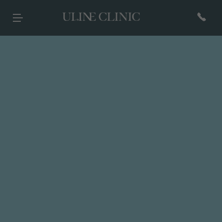
유라인클리닉
시그니처
페이스 컷주사
바디 컷주사
리프팅
현재 진행중인
프로모션 바로가기
병원 소개
컷주사란?
브이라인
팔뚝
티타늄컷주사
전문 의료진
광대
복부
튠앤컷 (페이스)
당신의 라인을 책임질
병원 내부
허벅지
튠앤컷 (바디)
유라인의 시그니처, 컷주사란?
보유 장비
종아리
티타늄 리프팅
유라인클리닉
진료·위치안내
상체
튠페이스
특허현황 보러가기
하체
튠바디
전신
원데이리프팅
비스포크 컷주사
전후사진
이벤트 및 소식
상담문의
웨딩 프로그램
전후사진
이벤트
카톡상담
맨즈 프로그램
친필후기
특허현황
네이버톡톡
산후 다이어트
인바디후기
공지사항
빠른상담
세포 재생 주사
카페후기
미디어
전화상담
비수술적 지방이식 제거
유라인TV
매거진
고객의 소리
SNS후기
WITH STAR