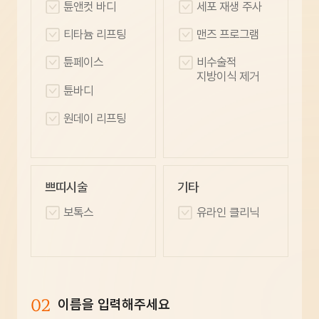
튠앤컷 바디
세포 재생 주사
티타늄 리프팅
맨즈 프로그램
튠페이스
비수술적
지방이식 제거
튠바디
원데이 리프팅
쁘띠시술
기타
보톡스
유라인 클리닉
02
이름을 입력해주세요