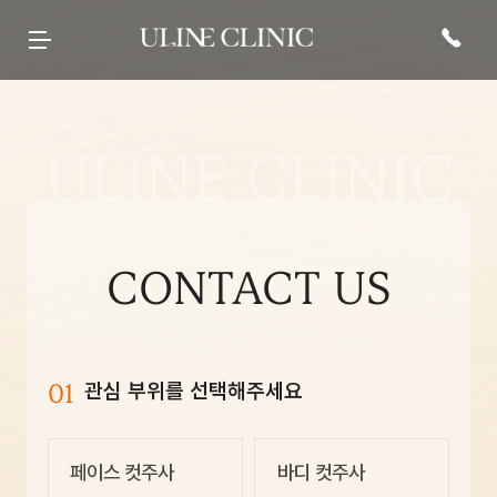
유라인클리닉
시그니처
페이스 컷주사
바디 컷주사
리프팅
현재 진행중인
프로모션 바로가기
병원 소개
컷주사란?
브이라인
팔뚝
티타늄컷주사
전문 의료진
광대
복부
튠앤컷 (페이스)
당신의 라인을 책임질
병원 내부
허벅지
튠앤컷 (바디)
유라인의 시그니처, 컷주사란?
보유 장비
종아리
티타늄 리프팅
유라인클리닉
진료·위치안내
상체
튠페이스
특허현황 보러가기
하체
튠바디
전신
원데이리프팅
비스포크 컷주사
전후사진
이벤트 및 소식
상담문의
웨딩 프로그램
전후사진
이벤트
카톡상담
맨즈 프로그램
친필후기
특허현황
네이버톡톡
산후 다이어트
인바디후기
공지사항
빠른상담
세포 재생 주사
카페후기
미디어
전화상담
비수술적 지방이식 제거
유라인TV
매거진
고객의 소리
SNS후기
WITH STAR
CONTACT US
01
관심 부위를 선택해주세요
페이스 컷주사
바디 컷주사