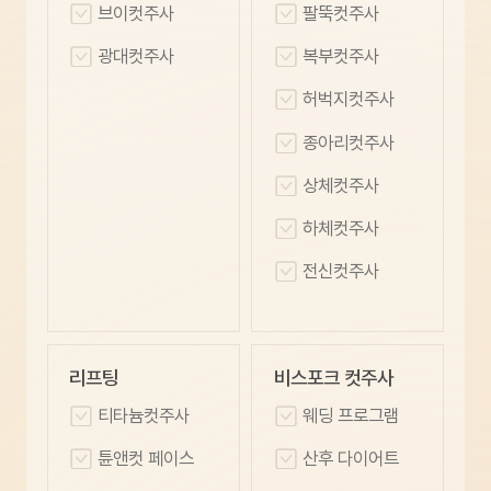
브이컷주사
팔뚝컷주사
광대컷주사
복부컷주사
허벅지컷주사
종아리컷주사
상체컷주사
하체컷주사
전신컷주사
리프팅
비스포크 컷주사
티타늄컷주사
웨딩 프로그램
튠앤컷 페이스
산후 다이어트