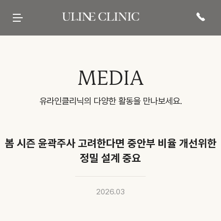
유라인클리닉
시그니처
페이스 컷주사
바디 컷주사
리프팅
현재 진행중인
프로모션 바로가기
병원 소개
컷주사란?
브이라인
팔뚝
티타늄컷주사
전문 의료진
광대
복부
튠앤컷 (페이스)
당신의 라인을 책임질
병원 내부
허벅지
튠앤컷 (바디)
유라인의 시그니처, 컷주사란?
보유 장비
종아리
티타늄 리프팅
유라인클리닉
진료·위치안내
상체
튠페이스
특허현황 보러가기
하체
튠바디
전신
원데이리프팅
비스포크 컷주사
전후사진
이벤트 및 소식
상담문의
MEDIA
웨딩 프로그램
전후사진
이벤트
카톡상담
맨즈 프로그램
친필후기
특허현황
네이버톡톡
산후 다이어트
인바디후기
공지사항
빠른상담
세포 재생 주사
카페후기
미디어
전화상담
비수술적 지방이식 제거
유라인TV
매거진
고객의 소리
SNS후기
유라인클리닉의 다양한 활동을 만나보세요.
WITH STAR
봄 시즌 윤곽주사 고려한다면 중안부 비율 개선위한
정밀 설계 중요
2026.03