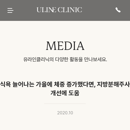
유라인클리닉
시그니처
페이스 컷주사
바디 컷주사
리프팅
현재 진행중인
프로모션 바로가기
병원 소개
컷주사란?
브이라인
팔뚝
티타늄컷주사
전문 의료진
광대
복부
튠앤컷 (페이스)
당신의 라인을 책임질
병원 내부
허벅지
튠앤컷 (바디)
유라인의 시그니처, 컷주사란?
보유 장비
종아리
티타늄 리프팅
유라인클리닉
진료·위치안내
상체
튠페이스
특허현황 보러가기
하체
튠바디
전신
원데이리프팅
비스포크 컷주사
전후사진
이벤트 및 소식
상담문의
MEDIA
웨딩 프로그램
전후사진
이벤트
카톡상담
맨즈 프로그램
친필후기
특허현황
네이버톡톡
산후 다이어트
인바디후기
공지사항
빠른상담
세포 재생 주사
카페후기
미디어
전화상담
비수술적 지방이식 제거
유라인TV
매거진
고객의 소리
SNS후기
유라인클리닉의 다양한 활동을 만나보세요.
WITH STAR
식욕 늘어나는 가을에 체중 증가했다면, 지방분해주사
개선에 도움
2020.10