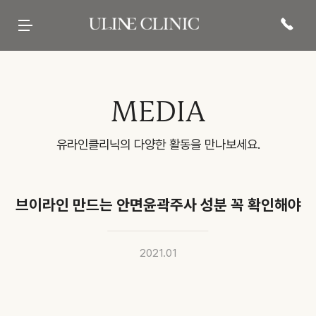
유라인클리닉
시그니처
페이스 컷주사
바디 컷주사
리프팅
현재 진행중인
프로모션 바로가기
병원 소개
컷주사란?
브이라인
팔뚝
티타늄컷주사
전문 의료진
광대
복부
튠앤컷 (페이스)
당신의 라인을 책임질
병원 내부
허벅지
튠앤컷 (바디)
유라인의 시그니처, 컷주사란?
보유 장비
종아리
티타늄 리프팅
유라인클리닉
진료·위치안내
상체
튠페이스
특허현황 보러가기
하체
튠바디
전신
원데이리프팅
비스포크 컷주사
전후사진
이벤트 및 소식
상담문의
MEDIA
웨딩 프로그램
전후사진
이벤트
카톡상담
맨즈 프로그램
친필후기
특허현황
네이버톡톡
산후 다이어트
인바디후기
공지사항
빠른상담
세포 재생 주사
카페후기
미디어
전화상담
비수술적 지방이식 제거
유라인TV
매거진
고객의 소리
SNS후기
유라인클리닉의 다양한 활동을 만나보세요.
WITH STAR
브이라인 만드는 안면윤곽주사 성분 꼭 확인해야
2021.01