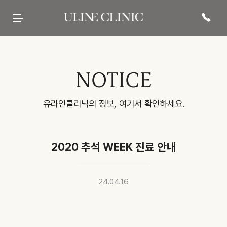
유라인클리닉
시그니처
페이스 컷주사
바디 컷주사
리프팅
현재 진행중인
프로모션 바로가기
병원 소개
컷주사란?
브이라인
팔뚝
티타늄컷주사
전문 의료진
광대
복부
튠앤컷 (페이스)
당신의 라인을 책임질
병원 내부
허벅지
튠앤컷 (바디)
유라인의 시그니처, 컷주사란?
보유 장비
종아리
티타늄 리프팅
유라인클리닉
진료·위치안내
상체
튠페이스
특허현황 보러가기
하체
튠바디
전신
원데이리프팅
비스포크 컷주사
전후사진
이벤트 및 소식
상담문의
NOTICE
웨딩 프로그램
전후사진
이벤트
카톡상담
맨즈 프로그램
친필후기
특허현황
네이버톡톡
산후 다이어트
인바디후기
공지사항
빠른상담
세포 재생 주사
카페후기
미디어
전화상담
비수술적 지방이식 제거
유라인TV
매거진
고객의 소리
SNS후기
유라인클리닉의 정보, 여기서 확인하세요.
WITH STAR
2020 추석 WEEK 진료 안내
24.04.16