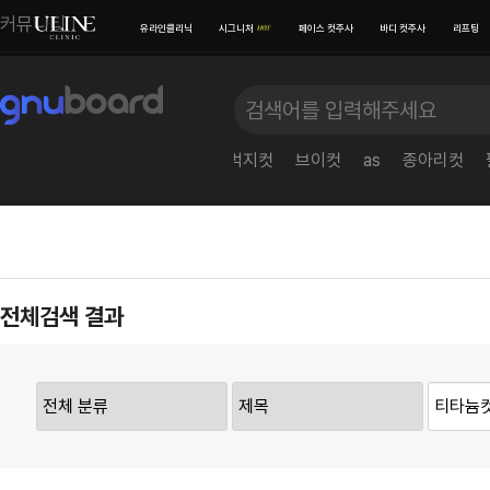
커뮤니티
유라인클리닉
시그니처
페이스 컷주사
바디 컷주사
리프팅
유라인클리닉
시그니처
페이스 컷주사
병원 소개
컷주사란?
브이라인
전문 의료진
광대
병원 내부
뚝컷
daughter
하체컷
허벅지컷
브이컷
as
종아리컷
보유 장비
진료·위치안내
비스포크 컷주사
전후사진
이벤
전체검색 결과
웨딩 프로그램
전후사진
이벤
맨즈 프로그램
친필후기
특허
산후 다이어트
인바디후기
공지
세포 재생 주사
카페후기
미디
비수술적 지방이식 제거
유라인TV
매거
SNS후기
WITH STAR